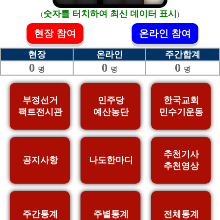
숫자를 터치하여 최신 데이터 표시
(
)
현장 참여
온라인 참여
현장
온라인
주간합계
0
0
0
명
명
명
부정선거
민주당
한국교회
팩트전시관
예산농단
민수기운동
추천기사
공지사항
나도한마디
추천영상
주간통계
주별통계
전체통계