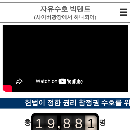
자유수호 빅텐트
☰
(사이버광장에서 하나되어)
헌법이 정한 권리 참정권 수호를 위
,
1
9
8
8
1
총
명